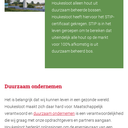
Houkesloot alleen hout uit
duurzaam beheerde bossen.
Houkesloot heeft hiervoor het STIP-
certificaat gekregen. STIP is in het
leven geroepen om te bereiken dat
uiteindelijk alle hout op de markt
voor 100% afkomstig is uit
duurzaam beheerd bos.
Duurzaam ondernemen
Het is belangrijk dat wij kunnen leven in een gezonde wereld.
Houkesloot maakt zich daar hard voor. Maatschappelijk
verantwoord en
duurzaam ondernemen
is een verantwoordelijkheid
die wij graag met onze opdrachtgevers en partners aangaan.
Houkesloot bedenkt oplossingen om de energievraag van een